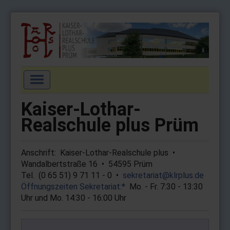
Navigation
an/aus
Startseite
Kaiser-Lothar-
Aktuell
Realschule plus Prüm
Schulgemeinschaft
Anschrift: Kaiser-Lothar-Real­schule plus •
Schulprofil
Wandalbertstraße 16 • 54595 Prüm
Wahlpflichtfächer
Tel. (0 65 51) 9 71 11 - 0 •
sekre­tariat@​klr­plus.de
Öffnungs­zeiten Sekre­tariat:*
Mo. - Fr. 7:30 - 13:30
Arbeitsgemeinschaften
Uhr und Mo. 14:30 - 16:00 Uhr
Service
Impressum