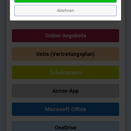
nur mit Webuntis im Browser)
Für weitere Fragen wenden Sie sich bitte an die
Ablehnen
Klassenleitungen.
Online-Angebote
Untis (Vertretungsplan)
Schulcampus
Anton-App
Microsoft Office
OneDrive