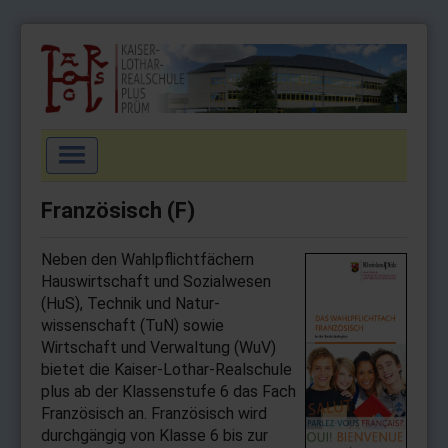
Navigation
an/aus
Startseite
Französisch (F)
Aktuell
Neben den Wahlpflichtfächern
Schulgemeinschaft
Hauswirt­schaft und Sozial­wesen
Schulprofil
(HuS), Technik und Natur­
wissenschaft (TuN) sowie
Wahlpflichtfächer
Wirtschaft und Verwaltung (WuV)
bietet die Kaiser-Lothar-Realschule
Arbeitsgemeinschaften
plus ab der Klassenstufe 6 das Fach
Service
Französisch an. Französisch wird
durchgängig von Klasse 6 bis zur
Impressum