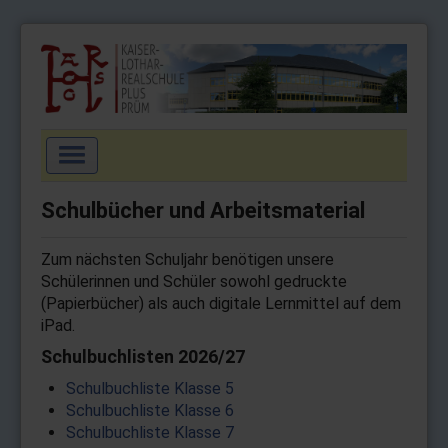
Navigation
an/aus
Startseite
Schulbücher und Arbeitsmaterial
Aktuell
Zum nächsten Schuljahr benötigen unsere
Schulgemeinschaft
Schülerinnen und Schüler sowohl gedruckte
Schulprofil
(Papierbücher) als auch digitale Lernmittel auf dem
iPad.
Wahlpflichtfächer
Schulbuchlisten 2026/27
Arbeitsgemeinschaften
Schulbuchliste Klasse 5
Service
Schulbuchliste Klasse 6
Schulbuchliste Klasse 7
Impressum