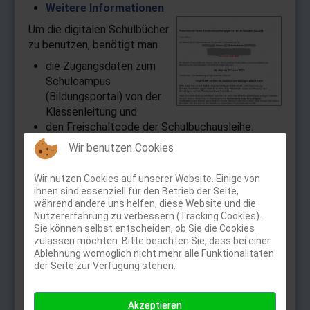
Weitere Informationen
Um die digitalen Schulbücher
zu benutzen, benötigt man
die Zugangsdaten zum
Schulcampus
(Bildungsportal) von der
Klassenleitung und
den Freischaltcode der Schulbuchausleihe.
Wir benutzen Cookies
Dann zuerst über den
Link
Wir nutzen Cookies auf unserer Website. Einige von
ihnen sind essenziell für den Betrieb der Seite,
während andere uns helfen, diese Website und die
Nutzererfahrung zu verbessern (Tracking Cookies).
Sie können selbst entscheiden, ob Sie die Cookies
zulassen möchten. Bitte beachten Sie, dass bei einer
Ablehnung womöglich nicht mehr alle Funktionalitäten
https://www.schulcampus-rlp.de
der Seite zur Verfügung stehen.
mit den Zugangsdaten beim Schulcampus
anmelden.
Akzeptieren