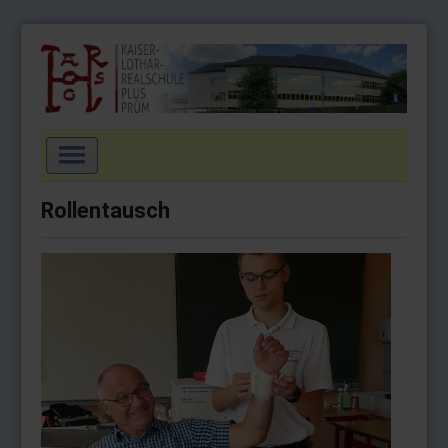
Navigation
an/aus
Startseite
Rollentausch
Aktuell
Schulgemeinschaft
Schulprofil
Wahlpflichtfächer
Arbeitsgemeinschaften
Service
Impressum