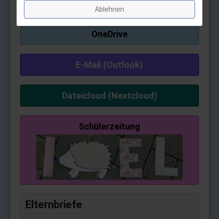
Microsoft Office
Ablehnen
OneDrive
E-Mail (Outlook)
Dateicloud (Nextcloud)
Schülerzeitung
Elternbriefe