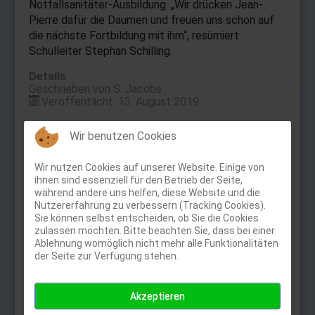
Notfallsanitäter-Ausbildung. „Wir drücken Jean-
Pierre dafür die Daumen und freuen uns schon auf
die nächste Fortbildung mit ihm“, resümiert
Schulleiter Stephan Schilling.
Details
Geschrieben von
S. Jacobs
Veröffentlicht: 13. August 2019
Wir benutzen Cookies
Online-Angebote
Wir nutzen Cookies auf unserer Website. Einige von
ihnen sind essenziell für den Betrieb der Seite,
Untis (Vertretungsplan)
während andere uns helfen, diese Website und die
Nutzererfahrung zu verbessern (Tracking Cookies).
Sie können selbst entscheiden, ob Sie die Cookies
Schulcampus
zulassen möchten. Bitte beachten Sie, dass bei einer
Ablehnung womöglich nicht mehr alle Funktionalitäten
der Seite zur Verfügung stehen.
Anton-App
Akzeptieren